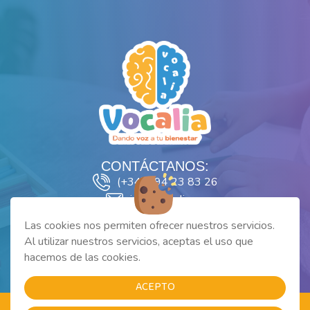
CONTÁCTANOS:
(+34) 694 23 83 26
info@vocalia.es
SÍGUENOS EN:
Las cookies nos permiten ofrecer nuestros servicios.
Al utilizar nuestros servicios, aceptas el uso que
hacemos de las cookies.
|
|
Aviso Legal
Cookies
Política de Privacidad
ACEPTO
Copyright 2024 - Vocalia. Todos los derechos reservados